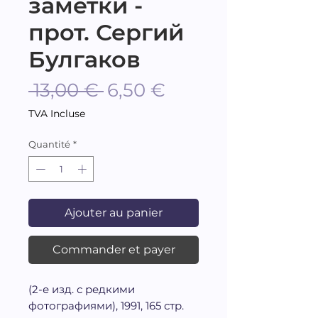
заметки -
прот. Сергий
Булгаков
Prix
Prix
 13,00 € 
6,50 €
original
promotionnel
TVA Incluse
Quantité
*
Ajouter au panier
Commander et payer
(2-е изд. с редкими
фотографиями), 1991, 165 стр.