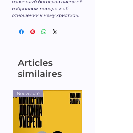
известный богослов писал об
избранном народе и об
отношении к нему христиан.
Articles
similaires
Nouveauté
Nouveauté