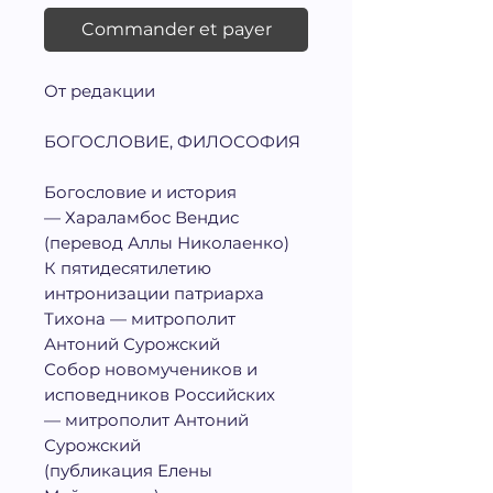
Commander et payer
От редакции
БОГОСЛОВИЕ, ФИЛОСОФИЯ
Богословие и история
— Хараламбос Вендис
(перевод Аллы Николаенко)
К пятидесятилетию
интронизации патриарха
Тихона — митрополит
Антоний Сурожский
Собор новомучеников и
исповедников Российских
— митрополит Антоний
Сурожский
(публикация Елены