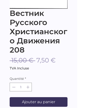
Вестник
Русского
Христианског
о Движения
208
Prix
Prix
 15,00 € 
7,50 €
original
promotionnel
TVA Incluse
Quantité
*
Ajouter au panier