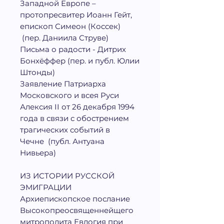
Западной Европе –
протопресвитер Иоанн Гейт,
епископ Симеон (Коссек)
(пер. Даниила Струве)
Письма о радости - Дитрих
Бонхёффер (пер. и публ. Юлии
Штонды)
Заявление
Патриарха
Московского и всея Руси
Алексия
II
от
26 декабря 1994
года в связи с обострением
трагических событий в
Чечне
(публ. Антуана
Нивьера)
ИЗ ИСТОРИИ РУССКОЙ
ЭМИГРАЦИИ
Архиепископское послание
Высокопреосвященнейщего
митрополита Евлогия при