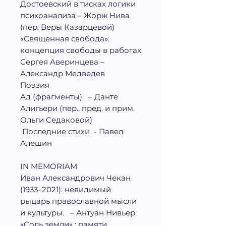
Достоевский в тисках логики
психоанализа
– Жорж Нива
(пер. Веры Казарцевой
)
«Священная свобода»:
концепция свободы в работах
Сергея Аверинцева –
Александр Медведев
Поэзия
Ад (фрагменты) – Данте
Алигьери (пер., пред. и прим.
Ольги Седаковой)
Последние стихи - Павел
Алешин
IN
MEMORIAM
Иван Александрович Чекан
(1933
–2021): невидимый
рыцарь православной мысли
и культуры. – Антуан Нивьер
«Соль земли» : памяти