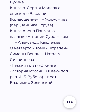
Бухина
Книга о. Сергия Моделя о
епископе Василии
(Кривошеине) – Жорж Нива
(пер. Даниила Струве)
Книга Аврил Пайман о
владыке Антонии Сурожском
– Александр Кырлежев
О четвертом томе «Тетрадей»
Симоны Вейль – Наталья
Ликвинцева
«
Тяжкий млат
» (
О книге
«История России. ХХ век» под
ред. А. Б. Зубова) – прот.
Владимир Зелинский