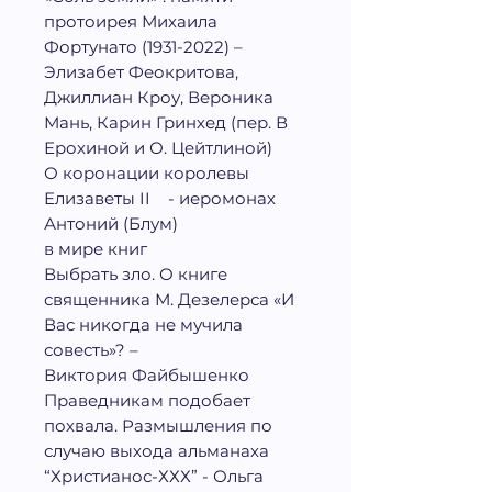
протоирея Михаила
Фортунато (1931-2022) –
Элизабет Феокритова,
Джиллиан Кроу, Вероника
Мань, Карин Гринхед (пер. В
Ерохиной и О. Цейтлиной)
О коронации королевы
Елизаветы
II
- иеромонах
Антоний (Блум)
в мире книг
Выбрать зло. О книге
священника М. Дезелерса «И
Вас никогда не мучила
совесть»? –
Виктория Файбышенко
Праведникам подобает
похвала. Размышления по
случаю выхода альманаха
“Христианос-ХХХ” - Ольга