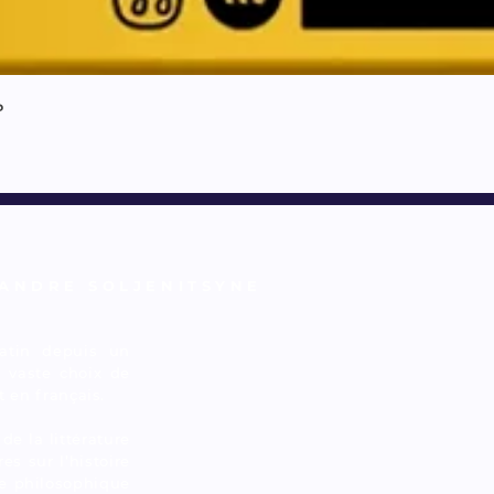
ь
ANDRE SOLJENITSYNE
atin depuis un
n vaste choix de
t en français.
de la littérature
es sur l’histoire
sée philosophique