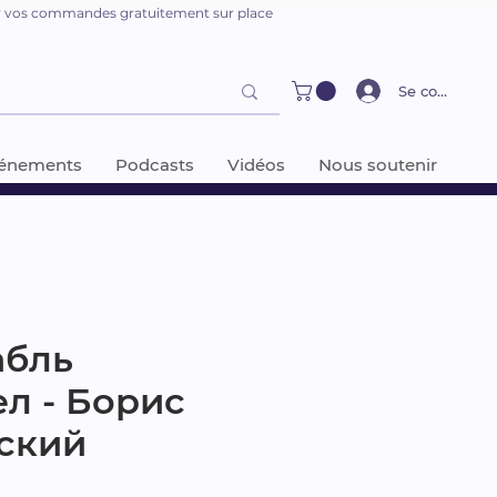
er vos commandes gratuitement sur place
Se connecter
énements
Podcasts
Vidéos
Nous soutenir
бль
л - Борис
ский