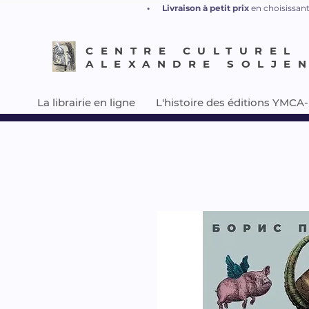
•
L
ivraison à petit prix
en choisissant
CENTRE CULTUREL
ALEXANDRE SOLJE
La librairie en ligne
L'histoire des éditions YMCA