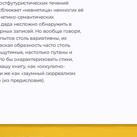
постфутуристических течений
сближает «невнятица» немногих её
нетико-семантических
к дада несложно обнаружить в
орных записей. Но вообще говоря,
опытов столь вариативны, их
ская образность часто столь
 ощутимые, настолько путаны и
о бы охарактеризовать стихи,
нашу книгу, как «оккультно-
и же как «заумный сюрреализм
 (из предисловия).