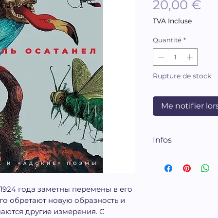
Pr
20,00 €
TVA Incluse
Quantité
*
Rupture de stock
Me notifier lor
Infos
512 pages
1924 года заметны перемены в его
го обретают новую образность и
чаются другие измерения. С