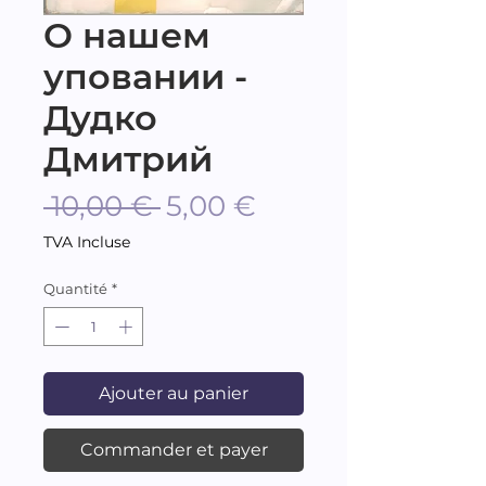
О нашем
уповании -
Дудко
Дмитрий
Prix
Prix
 10,00 € 
5,00 €
original
promotionnel
TVA Incluse
Quantité
*
Ajouter au panier
Commander et payer