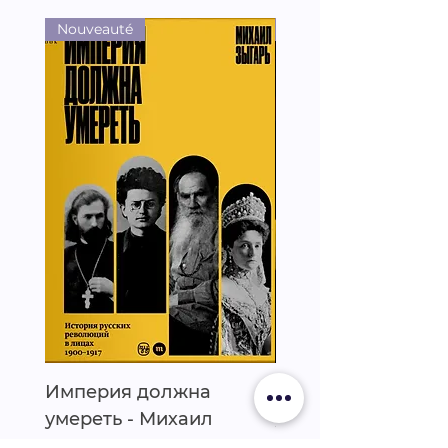
Nouveauté
Nouveauté
Империя должна
Эйзен - Гузель Ях
умереть - Михаил
Prix
25,00 €
Зыгарь