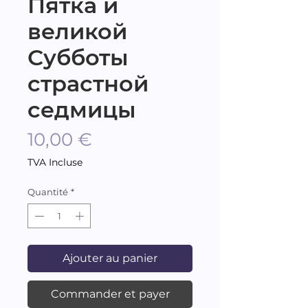
Пятка и
великой
Субботы
страстной
седмицы
Prix
10,00 €
TVA Incluse
Quantité
*
Ajouter au panier
Commander et payer