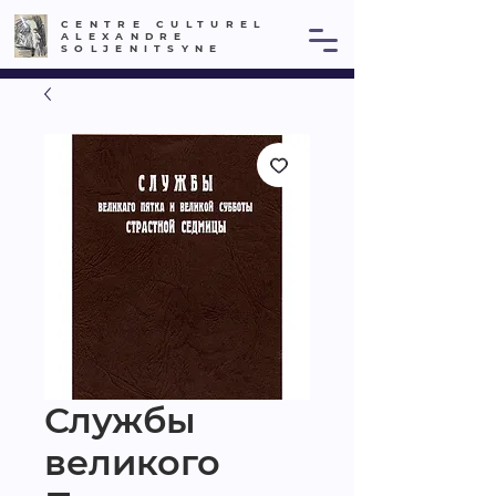
CENTRE CULTUREL
ALEXANDRE
SOLJENITSYNE
Службы
великого