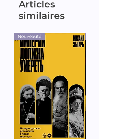
Articles
similaires
Nouveauté
Nouveauté