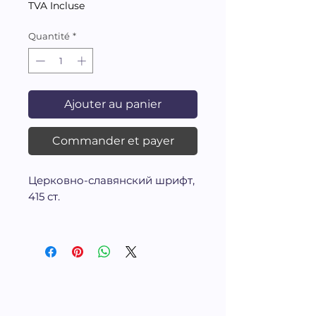
original
promotionnel
TVA Incluse
Quantité
*
Ajouter au panier
Commander et payer
Церковно-славянский шрифт,
415 ст.