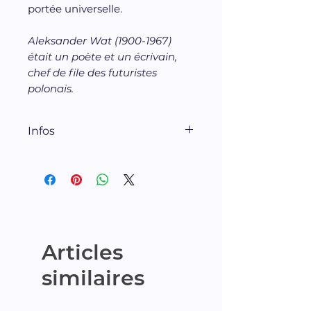
portée universelle.
Aleksander Wat (1900-1967)
était un poète et un écrivain,
chef de file des futuristes
polonais.
Infos
960 pages.
Les éditions noir sur blanc
Traduit du polonais par Jean
Lajarrige, Gérard Conio
Articles
similaires