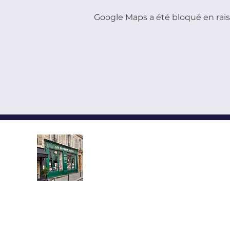
Google Maps a été bloqué en rais
LES ÉDITEURS RÉUNIS,
ÉDITIONS YMCA-PRESS
CENTRE CULTUREL ALEX
Implantée au cœur du quartier l
demi-siècle, la librairie propose u
livres neufs et d’occasion en russe e
Vous y trouverez les grands auteurs 