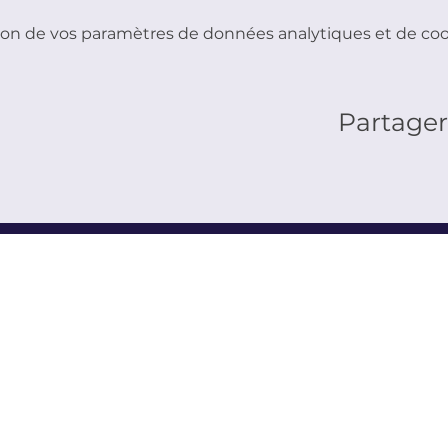
on de vos paramètres de données analytiques et de cook
Partage
ANDRE SOLJENITSYNE
atin depuis un
n vaste choix de
t en français.
de la littérature