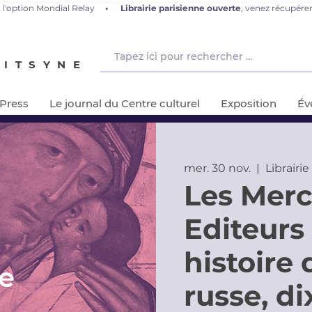
 l'option Mondial Relay
•
L
ibrairie parisienne ouverte
, venez récupér
NITSYNE
-Press
Le journal du Centre culturel
Exposition
Év
mer. 30 nov.
  |  
Librairi
Les Merc
Editeurs
histoire 
russe, di