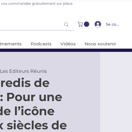
er vos commandes gratuitement sur place
Se connecter
énements
Podcasts
Vidéos
Nous soutenir
e Les Editeurs Réunis
redis de
 : Pour une
de l’icône
x siècles de