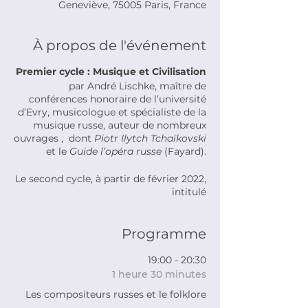
Geneviève, 75005 Paris, France
À propos de l'événement
Premier cycle : Musique et Civilisation
par André Lischke, maître de
conférences honoraire de l’université
d’Evry, musicologue et spécialiste de la
musique russe, auteur de nombreux
ouvrages , dont
Piotr Ilytch Tchaïkovski
et le
Guide l’opéra russe
(Fayard).
Le second cycle, à partir de février 2022,
intitulé
« La Sibérie : une Russie lointaine » sera
présenté par Dominique Samson,
maître de conférences à l’Inalco,
Programme
spécialiste des cultures autochtones de
Sibérie occidentale.
19:00 - 20:30
1 heure 30 minutes
Les compositeurs russes et le folklore