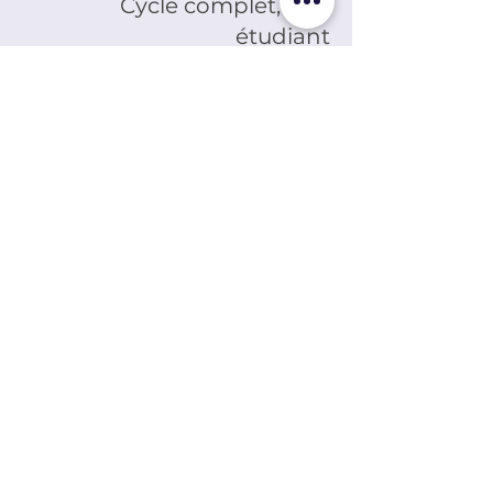
Cycle complet, tarif
étudiant
Prix
20,00 €
Partager cet événement
LES ÉDITEURS RÉUNIS,
ÉDITIONS YMCA-PRESS
CENTRE CULTUREL ALEXANDRE
SOLJENITSYNE
Implantée au cœur du quartier latin depuis un demi-siècle, la