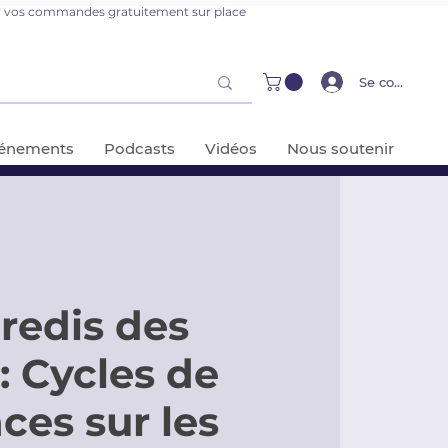
er vos commandes gratuitement sur place
Se connecter
énements
Podcasts
Vidéos
Nous soutenir
redis des
: Cycles de
ces sur les