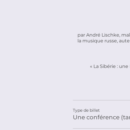
par André Lischke, maî
la musique russe, aut
« La Sibérie : un
Type de billet
Une conférence (tar