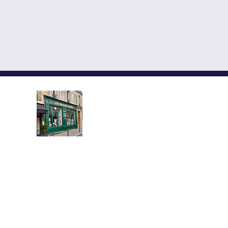
LES ÉDITEURS RÉUNIS,
ÉDITIONS YMCA-PRESS
CENTRE CULTUREL ALEX
Implantée au cœur du quartier l
demi-siècle, la librairie propose u
livres neufs et d’occasion en russe e
Vous y trouverez les grands auteurs 
russe classique et moderne, des livr
et la civilisation russe, sur la pen
et la théologie orthodoxe, ainsi 
des dictionnaires et des guides pou