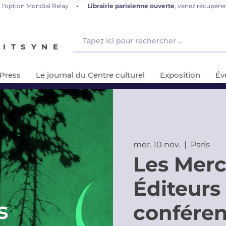
 l'option Mondial Relay
•
L
ibrairie parisienne ouverte
, venez récupér
NITSYNE
-Press
Le journal du Centre culturel
Exposition
Év
mer. 10 nov.
  |  
Paris
Les Merc
Éditeurs 
conféren