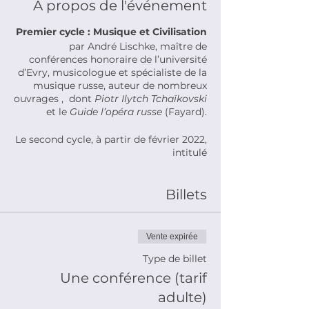
À propos de l'événement
Premier cycle : Musique et Civilisation
par André Lischke, maître de
conférences honoraire de l’université
d’Evry, musicologue et spécialiste de la
musique russe, auteur de nombreux
ouvrages , dont
Piotr Ilytch Tchaïkovski
et le
Guide l’opéra russe
(Fayard).
Le second cycle, à partir de février 2022,
intitulé
« La Sibérie : une Russie lointaine » sera
présenté par Dominique Samson,
maître de conférences à l’Inalco,
Billets
spécialiste des cultures autochtones de
Sibérie occidentale.
Vente expirée
Type de billet
Une conférence (tarif
adulte)