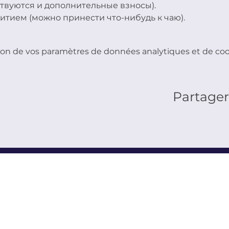
ствуются и дополнительные взносы).
итием (можно принести что-нибудь к чаю).
on de vos paramètres de données analytiques et de cook
Partage
ANDRE SOLJENITSYNE
atin depuis un