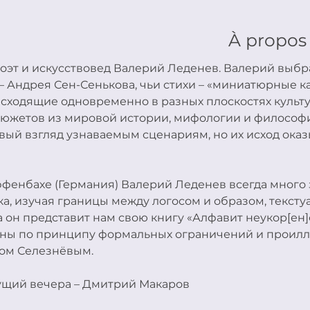
À propos
оэт и искусствовед Валерий Леденев. Валерий выбра
 Андрея Сен-Сенькова, чьи стихи – «миниатюрные 
сходящие одновременно в разных плоскостях культу
сюжетов из мировой истории, мифологии и философи
вый взгляд узнаваемым сценариям, но их исход ока
фенбахе (Германия) Валерий Леденев всегда много 
ка, изучая границы между логосом и образом, тексту
 он представит нам свою книгу «Алфавит неукор[ен]ён
аны по принципу формальных ограничений и проил
ом Селезнёвым.
дущий вечера – Дмитрий Макаров