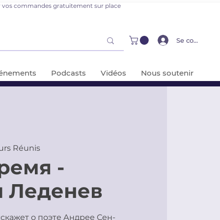
er vos commandes gratuitement sur place
Se connecter
énements
Podcasts
Vidéos
Nous soutenir
urs Réunis
ремя -
 Леденев
скажет о поэте Андрее Сен-