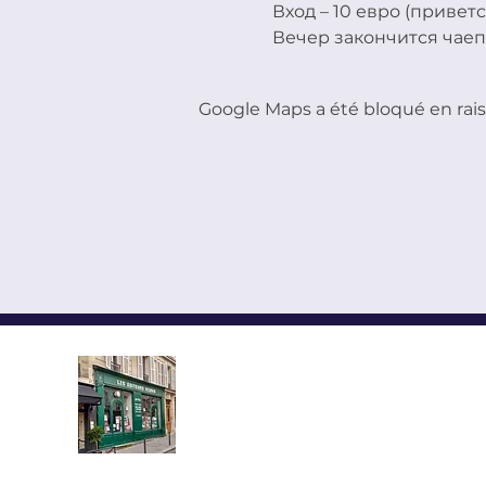
Вход – 10 евро (привет
Вечер закончится чаеп
Google Maps a été bloqué en rais
LES ÉDITEURS RÉUNIS,
ÉDITIONS YMCA-PRESS
CENTRE CULTUREL ALEX
Implantée au cœur du quartier l