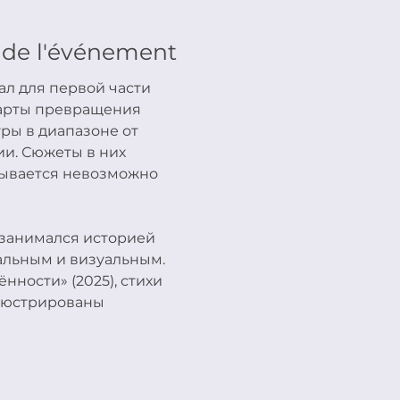
 de l'événement
л для первой части 
карты превращения 
ры в диапазоне от 
и. Сюжеты в них 
зывается невозможно 
занимался историей 
альным и визуальным. 
ности» (2025), стихи 
люстрированы 