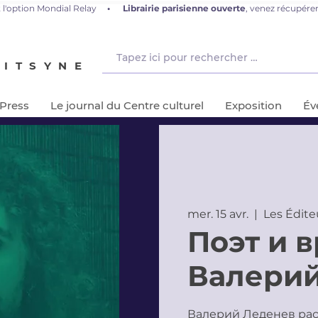
 l'option Mondial Relay
•
L
ibrairie parisienne ouverte
, venez récupér
NITSYNE
-Press
Le journal du Centre culturel
Exposition
Év
mer. 15 avr.
  |  
Les Édite
Поэт и в
Валерий
Валерий Леденев рас