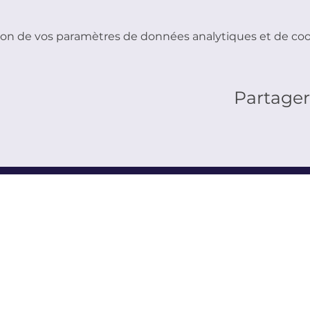
on de vos paramètres de données analytiques et de cook
Partage
ANDRE SOLJENITSYNE
atin depuis un
n vaste choix de
t en français.