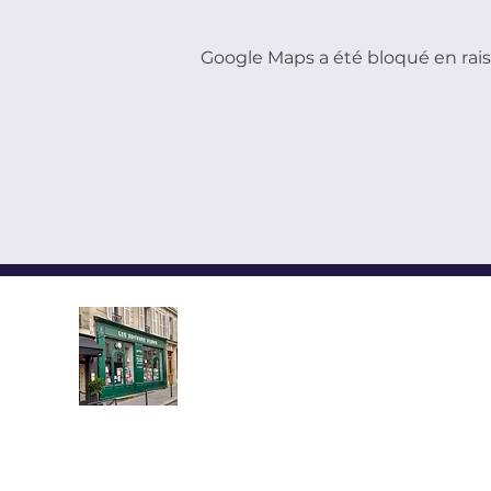
Google Maps a été bloqué en rais
LES ÉDITEURS RÉUNIS,
ÉDITIONS YMCA-PRESS
CENTRE CULTUREL ALEX
Implantée au cœur du quartier l
demi-siècle, la librairie propose u
livres neufs et d’occasion en russe e