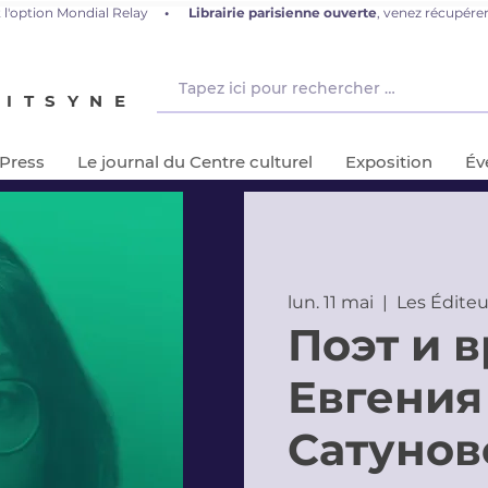
 l'option Mondial Relay
•
L
ibrairie parisienne ouverte
, venez récupér
NITSYNE
-Press
Le journal du Centre culturel
Exposition
Év
lun. 11 mai
  |  
Les Éditeu
Поэт и в
Евгения
Сатунов