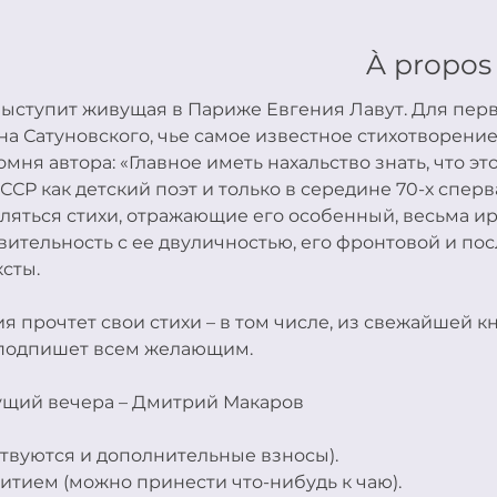
À propos
выступит живущая в Париже Евгения Лавут. Для перв
на Сатуновского, чье самое известное стихотворение
мня автора: «Главное иметь нахальство знать, что это
ССР как детский поэт и только в середине 70-х сперва
вляться стихи, отражающие его особенный, весьма и
вительность с ее двуличностью, его фронтовой и по
сты. 
я прочтет свои стихи – в том числе, из свежайшей к
 подпишет всем желающим. 
дущий вечера – Дмитрий Макаров
ствуются и дополнительные взносы).
итием (можно принести что-нибудь к чаю).