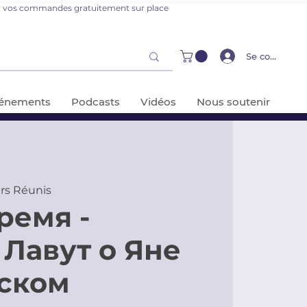
er vos commandes gratuitement sur place
Se connecter
énements
Podcasts
Vidéos
Nous soutenir
rs Réunis
ремя -
 Лавут о Яне
ском