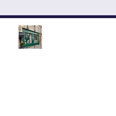
LES ÉDITEURS RÉUNIS,
ÉDITIONS YMCA-PRESS
CENTRE CULTUREL ALEX
Implantée au cœur du quartier l
demi-siècle, la librairie propose u
livres neufs et d’occasion en russe e
Vous y trouverez les grands auteurs 
russe classique et moderne, des livr
et la civilisation russe, sur la pen
et la théologie orthodoxe, ainsi 
des dictionnaires et des guides pou
11 rue de la Montagne Sainte-Gen
75005 Paris, France
01 43 54 74 46