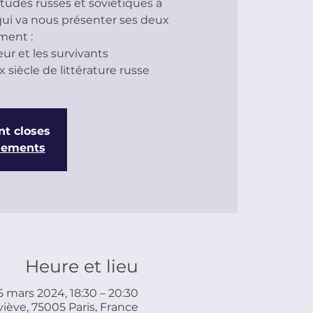
études russes et soviétiques à
 qui va nous présenter ses deux
ment :
eur et les survivants
nt closes
énements
Heure et lieu
5 mars 2024, 18:30 – 20:30
iève, 75005 Paris, France