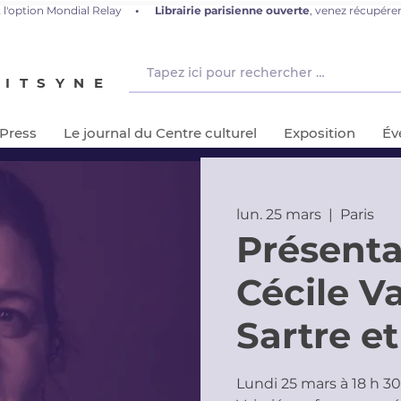
 l'option Mondial Relay
•
L
ibrairie parisienne ouverte
, venez récupér
NITSYNE
-Press
Le journal du Centre culturel
Exposition
Év
lun. 25 mars
  |  
Paris
Présenta
Cécile Va
Sartre et
Lundi 25 mars à 18 h 3