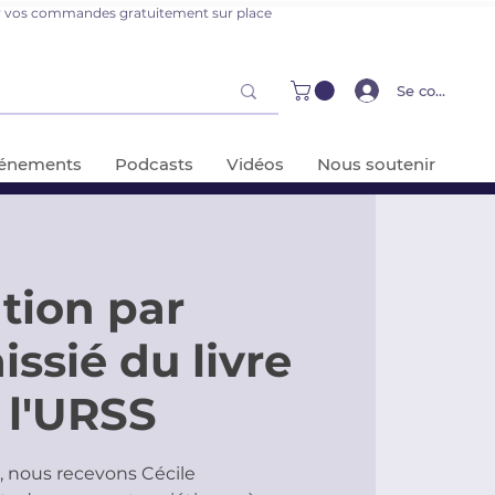
er vos commandes gratuitement sur place
Se connecter
énements
Podcasts
Vidéos
Nous soutenir
tion par
issié du livre
 l'URSS
0, nous recevons Cécile