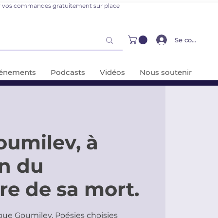
er vos commandes gratuitement sur place
Se connecter
énements
Podcasts
Vidéos
Nous soutenir
oumilev, à
on du
re de sa mort.
ngue Goumilev, Poésies choisies