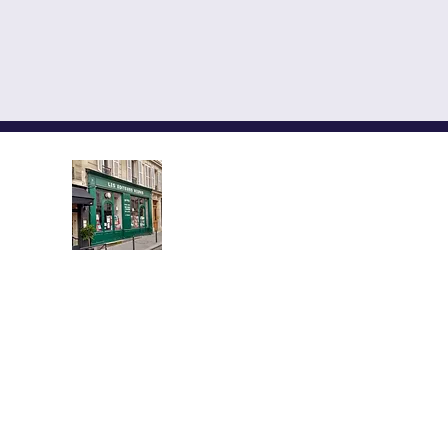
LES ÉDITEURS RÉUNIS,
ÉDITIONS YMCA-PRESS
CENTRE CULTUREL ALEX
Implantée au cœur du quartier l
demi-siècle, la librairie propose u
livres neufs et d’occasion en russe e
Vous y trouverez les grands auteurs 
russe classique et moderne, des livr
et la civilisation russe, sur la pen
et la théologie orthodoxe, ainsi 
des dictionnaires et des guides pou