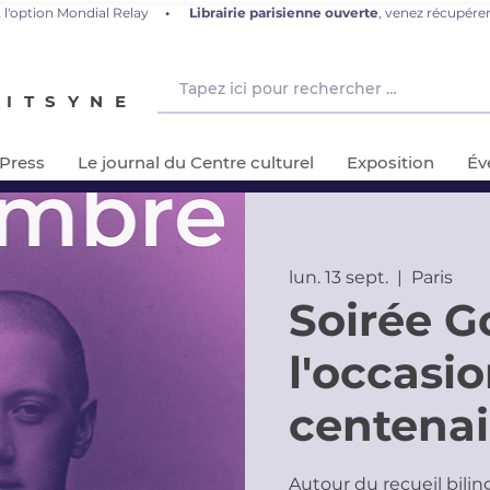
 l'option Mondial Relay
•
L
ibrairie parisienne ouverte
, venez récupér
NITSYNE
-Press
Le journal du Centre culturel
Exposition
Év
lun. 13 sept.
  |  
Paris
Soirée G
l'occasi
centenai
Autour du recueil bili