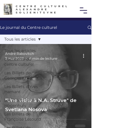
CENTRE CULTUREL
ALEXANDRE
SOLJENITSYNE
Le journal du Centre culturel
Tous les articles
Tous les articles
André Rakovitch
7 mai 2020
4 min de lecture
L'actualité du
centre culturel
Les Billets de
Georges Nivat
Les Billets d'Yves
Hamant
"Une visite à N.A. Struve" de
Les Billets d'Anne
Hogenhuis
Svetlana Nosova
Les Billets de
Françoise Lesourd
Les Billets de