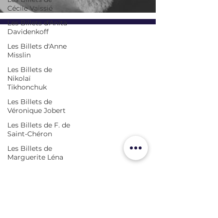
Cécile Vaissié
Les Billets d'Anita
Davidenkoff
LES ÉDITEURS RÉUNIS,
Les Billets d'Anne
ÉDITIONS YMCA-PRESS
Misslin
CENTRE CULTUREL ALEXANDRE
SOLJENITSYNE
Les Billets de
Implantée au cœur du quartier latin depuis un demi-siècle, la
Nikolaï
librairie propose un vaste choix de livres neufs et d’occasion en
Tikhonchuk
russe et en français.
Vous y trouverez les grands auteurs de la littérature russe
Les Billets de
classique et moderne, des livres sur l’histoire et la civilisation
Véronique Jobert
russe, sur la pensée philosophique et la théologie orthodoxe, ainsi
que des manuels, des dictionnaires et des guides pour vos
voyages.
Les Billets de F. de
Saint-Chéron
11 rue de la Montagne Sainte-Geneviève
75005 Paris, France
01 43 54 74 46
Les Billets de
les-editeurs-reunis@orange.fr
Marguerite Léna
Horaires d'ouverture :
Du mardi au samedi de 10h à 18h30
Communiqués de
Livraison et retours
presse
Conditions Générales de Vente
Politique de confidentialité
Histoire des
Notre programme de fidélité
Laissez-nous un avis sur Google Maps
éditions YMCA-
Mentions Légales
PRESS
Découvrez les amis d'YMCA-Press et soutenez-nous :