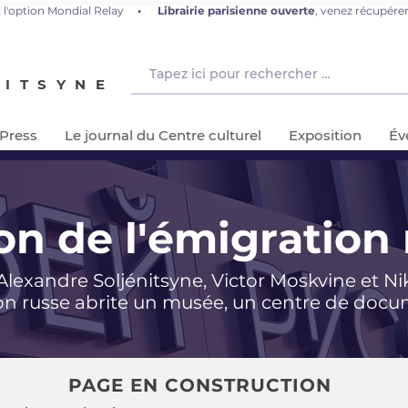
 l'option Mondial Relay
•
L
ibrairie parisienne ouverte
, venez récupér
NITSYNE
-Press
Le journal du Centre culturel
Exposition
Év
on de l'émigration 
Alexandre Soljé
nitsyne, Victor Moskvine et Ni
ion russe abrite un musée, un centre de docum
PAGE EN CONSTRUCTION