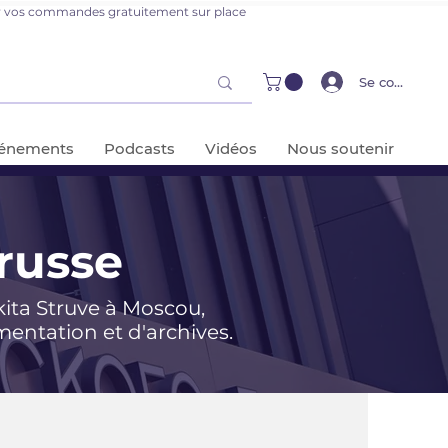
er vos commandes gratuitement sur place
Se connecter
énements
Podcasts
Vidéos
Nous soutenir
russe
kita Struve à Moscou,
entation et d'archives.