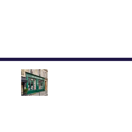
LES ÉDITEURS RÉUNIS,
ÉDITIONS YMCA-PRESS
CENTRE CULTUREL ALEX
Implantée au cœur du quartier l
demi-siècle, la librairie propose u
livres neufs et d’occasion en russe e
Vous y trouverez les grands auteurs 
russe classique et moderne, des livr