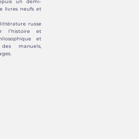
epuis un demi-
e livres neufs et
ittérature russe
 l’histoire et
hilosophique et
 des manuels,
ages.