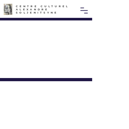
CENTRE CULTUREL
ALEXANDRE
SOLJENITSYNE
LES ÉDITEURS RÉUNIS,
ÉDITIONS YMCA-PRESS
CENTRE CULTUREL ALEXANDRE
SOLJENITSYNE
Implantée au cœur du quartier latin depuis un demi-siècle, la
librairie propose un vaste choix de livres neufs et d’occasion en
russe et en français.
Vous y trouverez les grands auteurs de la littérature russe
classique et moderne, des livres sur l’histoire et la civilisation