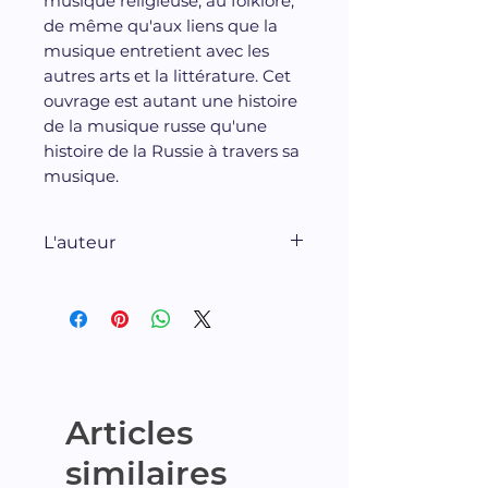
musique religieuse, au folklore,
de même qu'aux liens que la
musique entretient avec les
autres arts et la littérature. Cet
ouvrage est autant une histoire
de la musique russe qu'une
histoire de la Russie à travers sa
musique.
L'auteur
Fils d'émigrés russes, né à
Paris, André Lischke a été de
1989 à 1997 directeur
artistique au Chant du
Monde. Il est actuellement
maître de conférences à
Articles
l'Université d'Evry. Critique
similaires
musical, collaborateur à