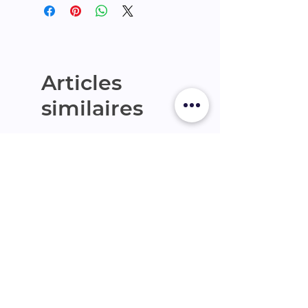
224p
Articles
similaires
Nouveauté
Nouveauté