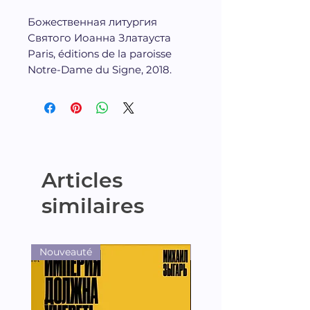
Божественная литургия
Святого Иоанна Златауста
Paris, éditions de la paroisse
Notre-Dame du Signe, 2018.
Articles
similaires
Nouveauté
Nouveauté