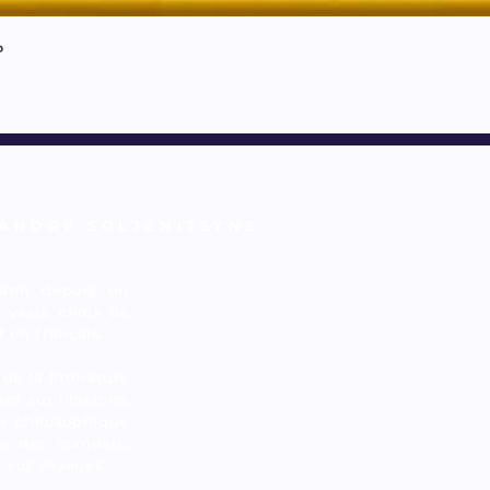
ь
ANDRE SOLJENITSYNE
atin depuis un
n vaste choix de
t en français.
de la littérature
es sur l’histoire
sée philosophique
que des manuels,
r vos voyages.