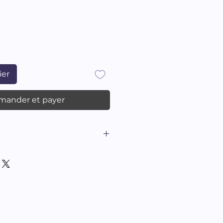
ier
ander et payer
enko, Illustrations de
 x 17 cm, 48 p. relié