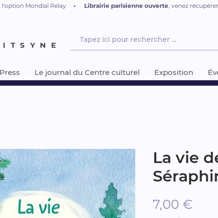
 l'option Mondial Relay
•
L
ibrairie parisienne ouverte
, venez récupér
NITSYNE
-Press
Le journal du Centre culturel
Exposition
Év
La vie d
Séraphi
Prix
7,00 €