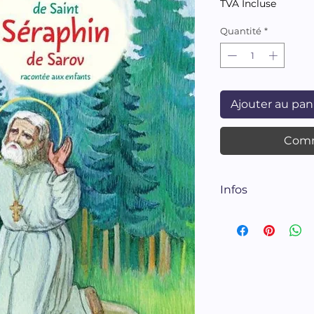
TVA Incluse
Quantité
*
Ajouter au pan
Comm
Infos
Alexandre Tkatch
Loulia Gereoeva
Editions Sofia, 12