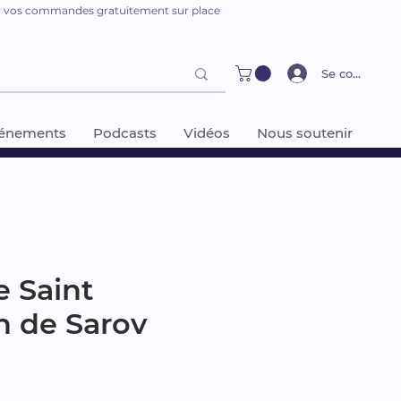
er vos commandes gratuitement sur place
Se connecter
énements
Podcasts
Vidéos
Nous soutenir
e Saint
n de Sarov