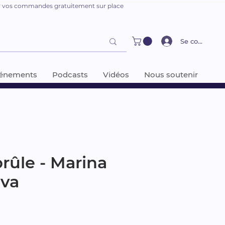
er vos commandes gratuitement sur place
Se connecter
énements
Podcasts
Vidéos
Nous soutenir
brûle - Marina
éva