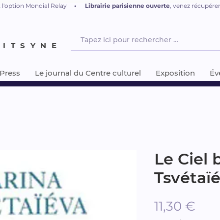
 l'option Mondial Relay
•
L
ibrairie parisienne ouverte
, venez récupér
NITSYNE
-Press
Le journal du Centre culturel
Exposition
Év
Le Ciel 
Tsvétaï
Prix
11,30 €