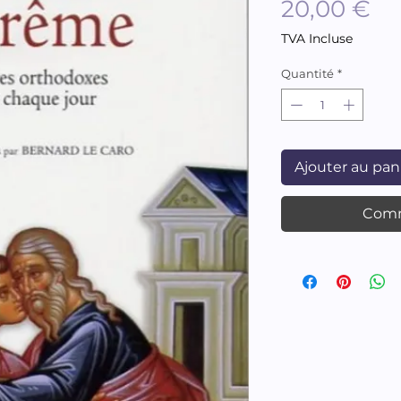
Pr
20,00 €
TVA Incluse
Quantité
*
Ajouter au pan
Comm