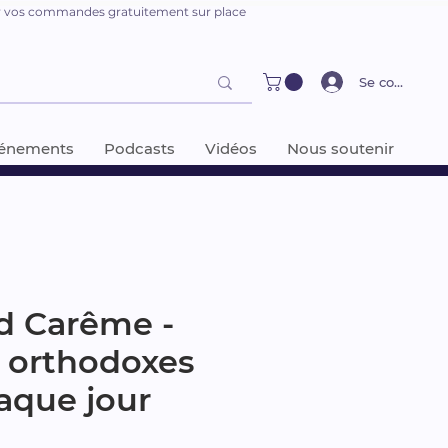
er vos commandes gratuitement sur place
Se connecter
énements
Podcasts
Vidéos
Nous soutenir
d Carême -
s orthodoxes
aque jour