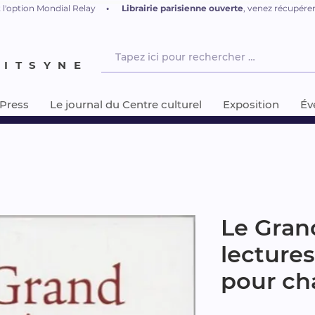
 l'option Mondial Relay
•
L
ibrairie parisienne ouverte
, venez récupér
NITSYNE
-Press
Le journal du Centre culturel
Exposition
Év
Le Gran
lecture
pour ch