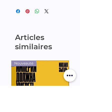
Articles
similaires
Nouveauté
Nouveauté