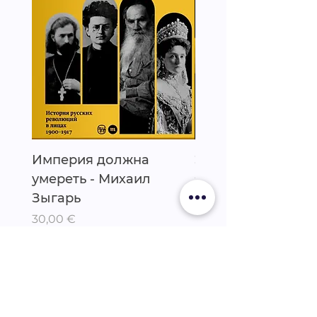
Империя должна
Эйзен - Гузель Ях
умереть - Михаил
Prix
25,00 €
Зыгарь
TVA Incluse
Prix
30,00 €
TVA Incluse
LES ÉDITEURS RÉUNIS,
ÉDITIONS YMCA-PRESS
CENTRE CULTUREL ALEXANDRE
SOLJENITSYNE