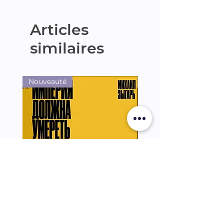
Articles
similaires
Nouveauté
Nouveauté