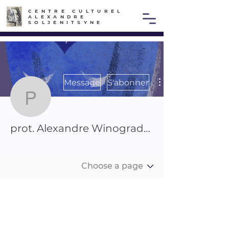
CENTRE CULTUREL
ALEXANDRE
SOLJENITSYNE
Message
S'abonner
prot. Alexandre Winogra
prot. Alexandre Winogradsky Frenkel
Club merci
+
4