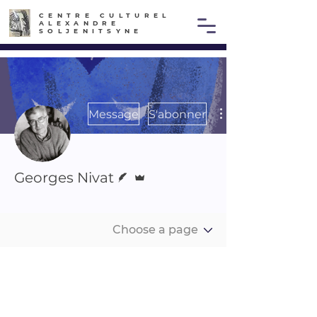
CENTRE CULTUREL
ALEXANDRE
SOLJENITSYNE
Message
S'abonner
Écrivain
Administrateur
Georges Nivat
Club merci
Ami d'YMCA-Press
+
4