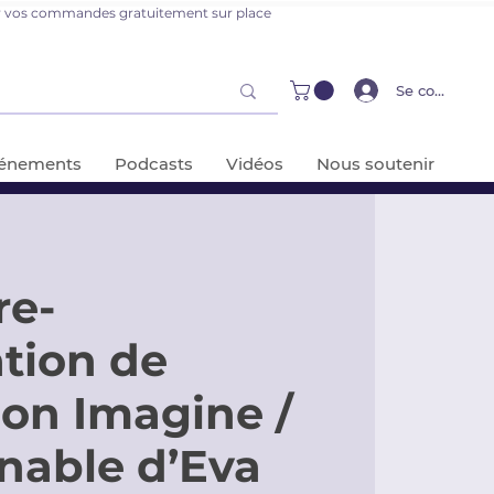
er vos commandes gratuitement sur place
Se connecter
énements
Podcasts
Vidéos
Nous soutenir
re-
tion de
tion Imagine /
nable d’Eva