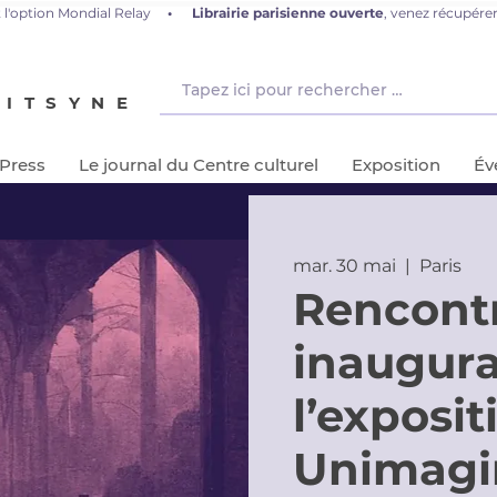
 l'option Mondial Relay
•
L
ibrairie parisienne ouverte
, venez récupér
NITSYNE
-Press
Le journal du Centre culturel
Exposition
Év
mar. 30 mai
  |  
Paris
Rencont
inaugura
l’exposi
Unimagi