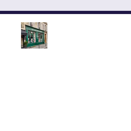
LES ÉDITEURS RÉUNIS,
ÉDITIONS YMCA-PRESS
CENTRE CULTUREL ALEX
Implantée au cœur du quartier l
demi-siècle, la librairie propose u
livres neufs et d’occasion en russe e
Vous y trouverez les grands auteurs 
russe classique et moderne, des livr
et la civilisation russe, sur la pen
et la théologie orthodoxe, ainsi 
des dictionnaires et des guides pou
11 rue de la Montagne Sainte-Gen
75005 Paris, France
01 43 54 74 46
les-editeurs-reunis@orange.fr