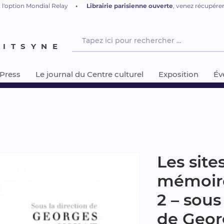
 l'option Mondial Relay
•
L
ibrairie parisienne ouverte
, venez récupér
NITSYNE
-Press
Le journal du Centre culturel
Exposition
Év
Les site
mémoire
2 – sous
de Geor