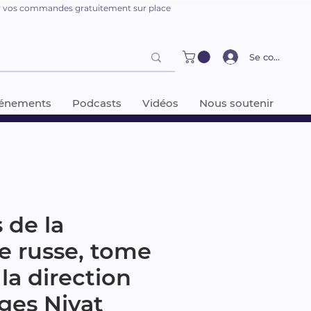
er vos commandes gratuitement sur place
Se connecter
énements
Podcasts
Vidéos
Nous soutenir
s de la
 russe, tome
 la direction
ges Nivat