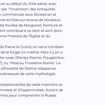
quit au début du XIXe siècle, avec
 par "l'invention" des Antiquités
s
commencée sous Nicolas Ier et
ttres écrittes sur écorce de bouleaux
les fouilles de Novgorod. Peinture et
t contribué à ce récit et sont donc
e l'histoire de l'Église et du
de Pierre le Grand, on verra combien
de le forger lui-même. Mais il y en a
volte russe (Stenka Razine, Pougatchov,
7), ou "Moscou Troisième Rome". Le
silhouette de Staline réapparue
oubresauts de cette mythologie.
mpressionnantes de cette mémoire se
'amnésie et d'hypermnésie. Autant de
amais pour comprendre la Russie.