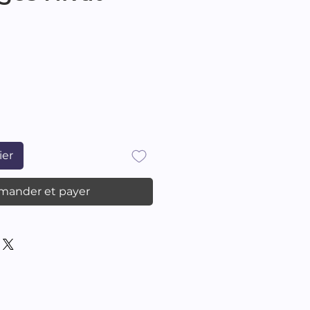
ix
ier
ander et payer