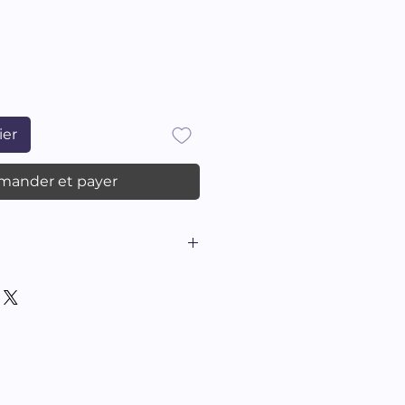
ier
ander et payer
aits de l’édition intégrale
e par Sophie Benech et
 Préface de Luba
Pche, 192 p.