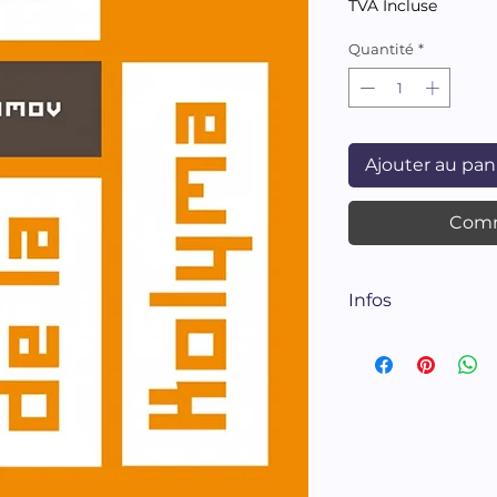
TVA Incluse
Quantité
*
Ajouter au pan
Comm
Infos
Treize récits extr
Traduits du russ
Luba Jurgenson.
Jurgenson
Verdier éditions 