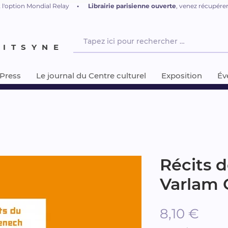
 l'option Mondial Relay
•
L
ibrairie parisienne ouverte
, venez récupér
NITSYNE
-Press
Le journal du Centre culturel
Exposition
Év
Récits d
Varlam
Prix
8,10 €