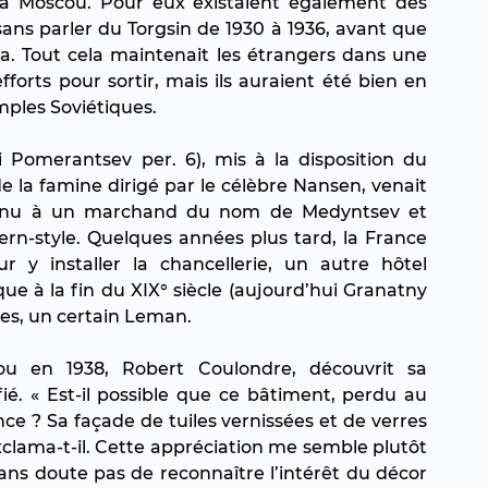
à Moscou. Pour eux existaient également des 
ans parler du Torgsin de 1930 à 1936, avant que 
ka. Tout cela maintenait les étrangers dans une 
fforts pour sortir, mais ils auraient été bien en 
imples Soviétiques.
i Pomerantsev per. 6), mis à la disposition du 
e la famine dirigé par le célèbre Nansen, venait 
rtenu à un marchand du nom de Medyntsev et 
rn-style. Quelques années plus tard, la France 
y installer la chancellerie, un autre hôtel 
que à la fin du XIX° siècle (aujourd’hui Granatny 
es, un certain Leman.
en 1938, Robert Coulondre, découvrit sa 
fié. « Est-il possible que ce bâtiment, perdu au 
ce ? Sa façade de tuiles vernissées et de verres 
xclama-t-il. Cette appréciation me semble plutôt 
ans doute pas de reconnaître l’intérêt du décor 