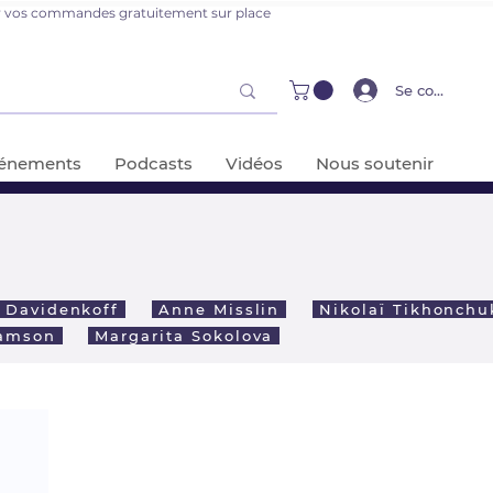
er vos commandes gratuitement sur place
Se connecter
énements
Podcasts
Vidéos
Nous soutenir
 Davidenkoff
Anne Misslin
Nikolaï Tikhonch
Samson
Margarita Sokolova