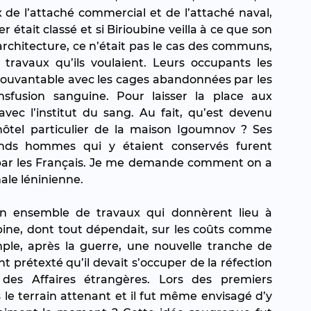
x de l’attaché commercial et de l’attaché naval, 
r était classé et si Birioubine veilla à ce que son 
chitecture, ce n’était pas le cas des communs, 
travaux qu’ils voulaient. Leurs occupants les 
pouvantable avec les cages abandonnées par les 
sfusion sanguine. Pour laisser la place aux 
avec l’institut du sang. Au fait, qu’est devenu 
 l’hôtel particulier de la maison Igoumnov ? Ses 
ands hommes qui y étaient conservés furent 
é par les Français. Je me demande comment on a 
ale léninienne.
un ensemble de travaux qui donnèrent lieu à 
bine, dont tout dépendait, sur les coûts comme 
ple, après la guerre, une nouvelle tranche de 
 prétexté qu’il devait s’occuper de la réfection 
des Affaires étrangères. Lors des premiers 
e terrain attenant et il fut même envisagé d’y 