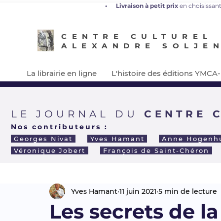
•
L
ivraison à petit prix
en choisissant
CENTRE CULTUREL
ALEXANDRE SOLJE
La librairie en ligne
L'histoire des éditions YMCA
LE JOURNAL DU
CENTRE 
Nos contributeurs :
Georges Nivat
Yves Hamant
Anne Hogenh
Véronique Jobert
François de Saint-Chéron
Yves Hamant
11 juin 2021
5 min de lecture
Les secrets de l