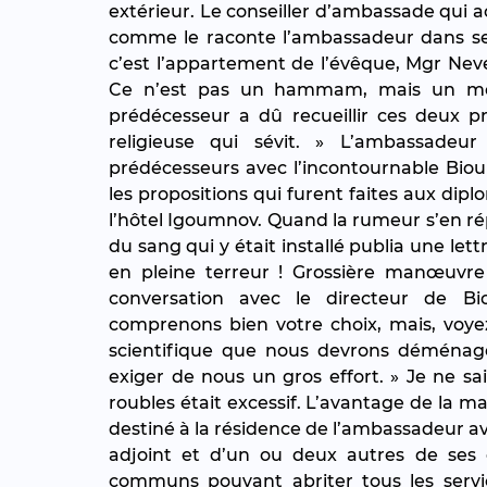
extérieur. Le conseiller d’ambassade qui accu
comme le raconte l’ambassadeur dans ses 
c’est l’appartement de l’évêque, Mgr Nev
Ce n’est pas un hammam, mais un mona
prédécesseur a dû recueillir ces deux pr
religieuse qui sévit. » L’ambassadeu
prédécesseurs avec l’incontournable Biou
les propositions qui furent faites aux dipl
l’hôtel Igoumnov. Quand la rumeur s’en rép
du sang qui y était installé publia une lett
en pleine terreur ! Grossière manœuvre 
conversation avec le directeur de Bi
comprenons bien votre choix, mais, voyez
scientifique que nous devrons déménager 
exiger de nous un gros effort. » Je ne sa
roubles était excessif. L’avantage de la mai
destiné à la résidence de l’ambassadeur av
adjoint et d’un ou deux autres de ses c
communs pouvant abriter tous les services 