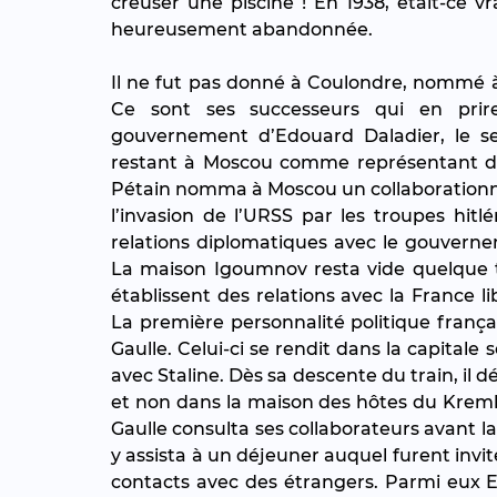
creuser une piscine ! En 1938, était-ce 
heureusement abandonnée.
Il ne fut pas donné à Coulondre, nommé à 
Ce sont ses successeurs qui en prir
gouvernement d’Edouard Daladier, le sec
restant à Moscou comme représentant de l
Pétain nomma à Moscou un collaborationniste
l’invasion de l’URSS par les troupes hit
relations diplomatiques avec le gouverne
La maison Igoumnov resta vide quelque te
établissent des relations avec la France l
La première personnalité politique frança
Gaulle. Celui-ci se rendit dans la capitale
avec Staline. Dès sa descente du train, il d
et non dans la maison des hôtes du Kreml
Gaulle consulta ses collaborateurs avant la 
y assista à un déjeuner auquel furent invité
contacts avec des étrangers. Parmi eux E