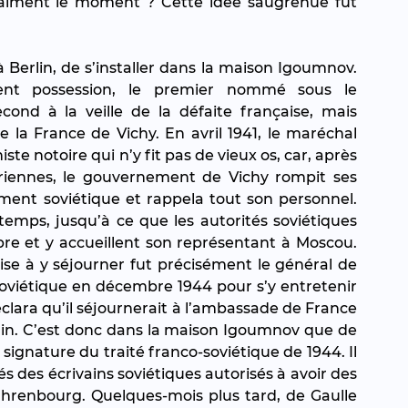
vraiment le moment ? Cette idée saugrenue fut 
Berlin, de s’installer dans la maison Igoumnov. 
ent possession, le premier nommé sous le 
ond à la veille de la défaite française, mais 
a France de Vichy. En avril 1941, le maréchal 
 notoire qui n’y fit pas de vieux os, car, après 
lériennes, le gouvernement de Vichy rompit ses 
ment soviétique et rappela tout son personnel. 
mps, jusqu’à ce que les autorités soviétiques 
ibre et y accueillent son représentant à Moscou. 
ise à y séjourner fut précisément le général de 
 soviétique en décembre 1944 pour s’y entretenir 
éclara qu’il séjournerait à l’ambassade de France 
in. C’est donc dans la maison Igoumnov que de 
signature du traité franco-soviétique de 1944. Il 
s des écrivains soviétiques autorisés à avoir des 
hrenbourg. Quelques-mois plus tard, de Gaulle 