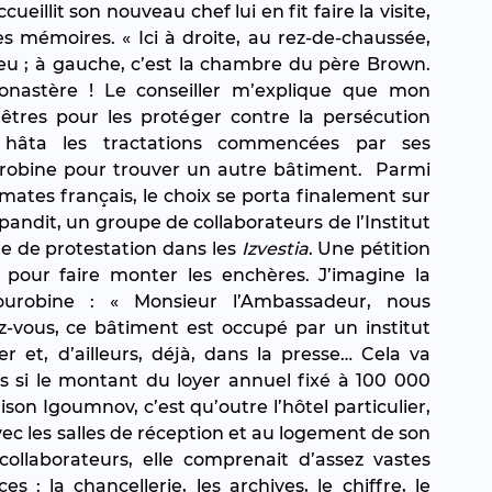
eillit son nouveau chef lui en fit faire la visite, 
mémoires. « Ici à droite, au rez-de-chaussée, 
eu ; à gauche, c’est la chambre du père Brown. 
stère ! Le conseiller m’explique que mon 
êtres pour les protéger contre la persécution 
r hâta les tractations commencées par ses 
robine pour trouver un autre bâtiment.  Parmi 
omates français, le choix se porta finalement sur 
andit, un groupe de collaborateurs de l’Institut 
re de protestation dans les 
Izvestia
. Une pétition 
pour faire monter les enchères. J’imagine la 
ourobine : « Monsieur l’Ambassadeur, nous 
-vous, ce bâtiment est occupé par un institut 
et, d’ailleurs, déjà, dans la presse… Cela va 
is si le montant du loyer annuel fixé à 100 000 
son Igoumnov, c’est qu’outre l’hôtel particulier, 
ec les salles de réception et au logement de son 
ollaborateurs, elle comprenait d’assez vastes 
: la chancellerie, les archives, le chiffre, le 