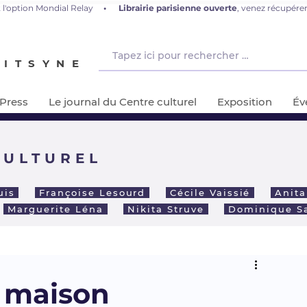
 l'option Mondial Relay
•
L
ibrairie parisienne ouverte
, venez récupér
NITSYNE
-Press
Le journal du Centre culturel
Exposition
Év
CULTUREL
uis
Françoise Lesourd
Cécile Vaissié
Anita
Marguerite Léna
Nikita Struve
Dominique 
a maison