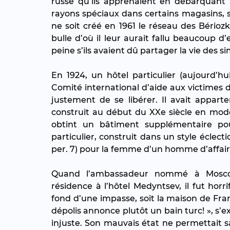
russe qu’ils apprenaient en débarquant 
rayons spéciaux dans certains magasins, s
ne soit créé en 1961 le réseau des Bérioz
bulle d’où il leur aurait fallu beaucoup d’e
peine s’ils avaient dû partager la vie des s
En 1924, un hôtel particulier (aujourd’hu
Comité international d’aide aux victimes d
justement de se libérer. Il avait appa
construit au début du XXe siècle en mode
obtint un bâtiment supplémentaire pour 
particulier, construit dans un style éclecti
per. 7) pour la femme d’un homme d’affair
Quand l’ambassadeur nommé à Moscou 
résidence à l’hôtel Medyntsev, il fut horri
fond d’une impasse, soit la maison de Fran
dépolis annonce plutôt un bain turc! », s’e
injuste. Son mauvais état ne permettait s