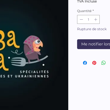
TVA Incluse
Quantité
*
Rupture de stock
Me notifier lor