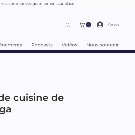
er vos commandes gratuitement sur place
Se connecter
énements
Podcasts
Vidéos
Nous soutenir
 de cuisine de
ga
x