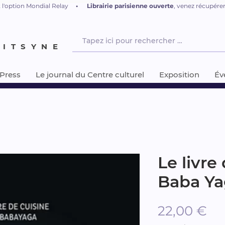
 l'option Mondial Relay
•
L
ibrairie parisienne ouverte
, venez récupér
NITSYNE
-Press
Le journal du Centre culturel
Exposition
Év
Le livre
Baba Ya
Pri
22,00 €