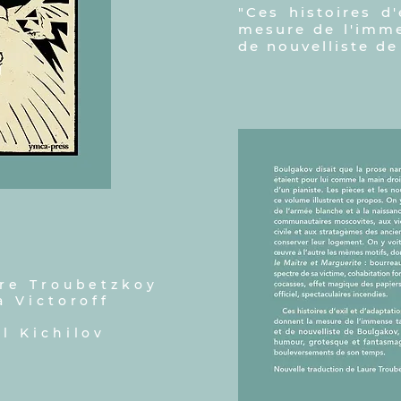
"Ces histoires d
mesure de l'imme
de nouvelliste de
ure Troubetzkoy
a Victoroff
l Kichilov