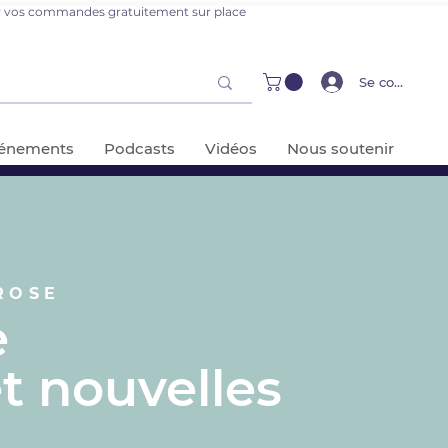
er vos commandes gratuitement sur place
Se connecter
énements
Podcasts
Vidéos
Nous soutenir
ROSE
e
t nouvelles