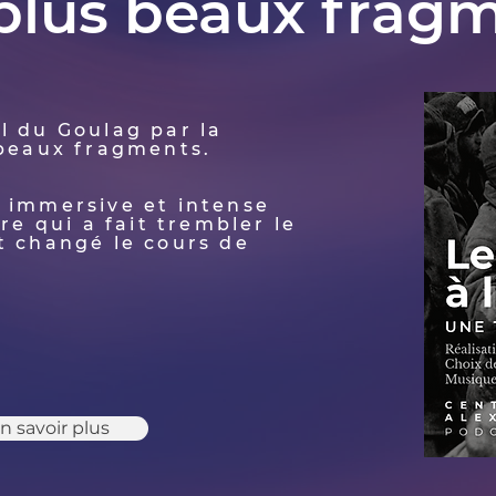
 plus beaux frag
l du Goulag par la
 beaux fragments.
 immersive et intense
re qui a fait trembler le
t changé le cours de
n savoir plus