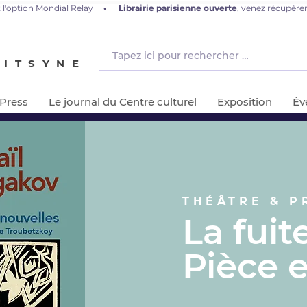
 l'option Mondial Relay
•
L
ibrairie parisienne ouverte
, venez récupér
NITSYNE
-Press
Le journal du Centre culturel
Exposition
Év
THÉÂTRE & P
La fuit
Pièce e