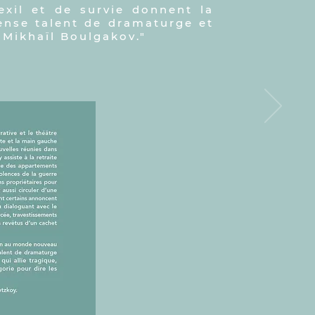
'exil et de survie donnent la
nse talent de dramaturge et
 Mikhaïl Boulgakov."